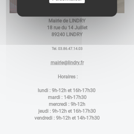
Mairie de LINDRY
18 rue du 14 Juillet
89240 LINDRY
Tel. 03.86.47.14.03
mairie@lindry.fr
Horaires :
lundi : 9h-12h et 16h-17h30
mardi : 14h-17h30
mercredi : 9h-12h
jeudi : 9h-12h et 16h-17h30
vendredi : 9h-12h et 14h-17h30