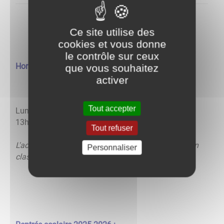
Ce site utilise des
cookies et vous donne
le contrôle sur ceux
Horaires :
que vous souhaitez
activer
Tout accepter
Lundi, mardi, jeudi et vendredi de 8h30 à 12h et de
13h30 à 16h.
Tout refuser
L'accueil des enfants se fait 10 min avant l'entrée en
Personnaliser
classe, soit 8h20 et 13h20.