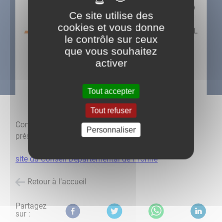
Ce site utilise des
cookies et vous donne
le contrôle sur ceux
que vous souhaitez
activer
Tout accepter
Tout refuser
Consultez la liste des assistantes maternelles
Personnaliser
présentes sur notre commune
ici
site du Conseil Départemental de l'Yonne
Retour à l'accueil
Partagez
sur :