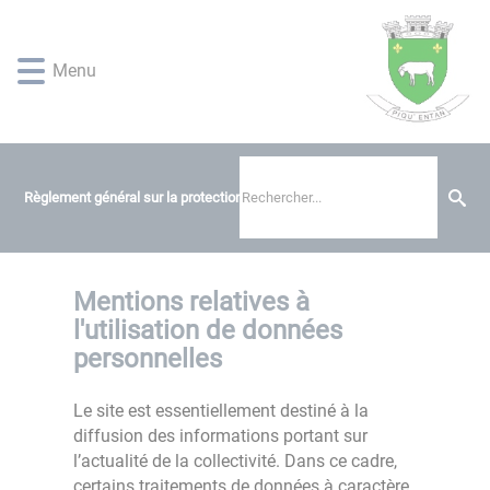
Lien
Lien
Lien
Lien
Panneau de gestion des cookies
d'accès
d'accès
d'accès
d'accès
rapide
rapide
rapide
rapide
Menu
au
au
à
au
menu
contenu
la
pied
principal
recherche
de
page
Règlement général sur la protection des données
Mentions relatives à
l'utilisation de données
personnelles
Le site est essentiellement destiné à la
diffusion des informations portant sur
l’actualité de la collectivité. Dans ce cadre,
certains traitements de données à caractère