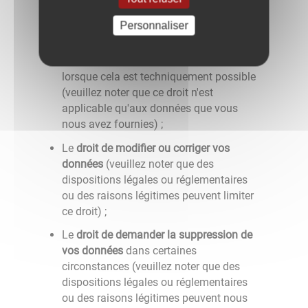
Dans certaines circonstances, le
droit de
Personnaliser
recevoir des données sous forme
électronique
et/ou de nous demander de
transmettre ces informations à un tiers
lorsque cela est techniquement possible
(veuillez noter que ce droit n'est
applicable qu'aux données que vous
nous avez fournies) ;
Le
droit de modifier ou corriger vos
données
(veuillez noter que des
dispositions légales ou réglementaires
ou des raisons légitimes peuvent limiter
ce droit) ;
Le
droit de demander la suppression de
vos données
dans certaines
circonstances (veuillez noter que des
dispositions légales ou réglementaires
ou des raisons légitimes peuvent nous